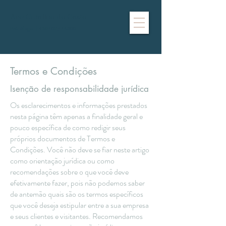
Ana Carolina da Costa
Psicóloga | CRP 07/34200
Termos e Condições
Isenção de responsabilidade jurídica
Os esclarecimentos e informações prestados
nesta página têm apenas a finalidade geral e
pouco específica de como redigir seus
próprios documentos de Termos e
Condições. Você não deve se fiar neste artigo
como orientação jurídica ou como
recomendações sobre o que você deve
efetivamente fazer, pois não podemos saber
de antemão quais são os termos específicos
que você deseja estipular entre a sua empresa
e seus clientes e visitantes. Recomendamos