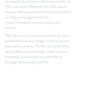
transações de comércio eletrônico precisa ter
T&C que sejam diferentes dos T&C de um
site que oferece somente informações (como
um blog, uma página inicial de
encaminhamento a outras e assim por
diante).
T&C dão a você, como proprietário do site, a
possibilidade de se proteger contra possíveis
exposições jurídicas. Porém, isso pode diferir
de jurisdição para jurisdição, então procure
orientação jurídica local se pretender se
proteger de exposição jurídica.
O que incluir no documento de T&C
Em termos gerais, os T&C costumam regular
as seguintes questões: quem pode usar o site;
as formas de pagamento possíveis; uma
declaração de que o proprietário do site pode
alterar as suas ofertas no futuro; os tipos de
garantia que o proprietário do site dá para os